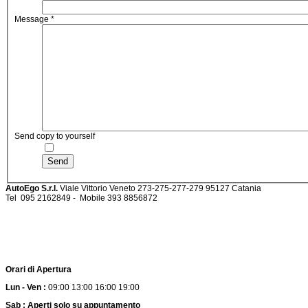
Message
*
Send copy to yourself
Send
AutoEgo S.r.l.
Viale Vittorio Veneto 273-275-277-279
95127 Catania
Tel
095 2162849 -
Mobile 393 885687
Orari di Apertura
Lun - Ven :
09:00 13:00 16:00 19:00
Sab : Aperti solo su appuntamento