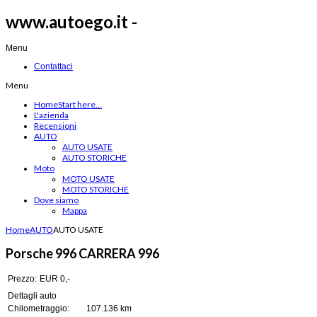
www.autoego.it -
Menu
Contattaci
Menu
Home
Start here...
L'azienda
Recensioni
AUTO
AUTO USATE
AUTO STORICHE
Moto
MOTO USATE
MOTO STORICHE
Dove siamo
Mappa
Home
AUTO
AUTO USATE
Porsche 996 CARRERA 996
Prezzo:
EUR 0,-
Dettagli auto
Chilometraggio:
107.136 km