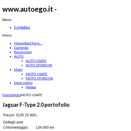
www.autoego.it -
Menu
Contattaci
Menu
Home
Start here...
L'azienda
Recensioni
AUTO
AUTO USATE
AUTO STORICHE
Moto
MOTO USATE
MOTO STORICHE
Dove siamo
Mappa
Home
Moto
MOTO USATE
Jaguar F-Type 2.0 portofolio
Prezzo:
EUR 25.900,-
Dettagli auto
Chilometraggio:
134.000 km