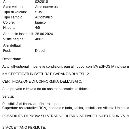
Anno:
02/2018
Stato vettura:
Auto nuove usate
Tipo di veicolo:
SUV
Tipo cambio:
Automatico
Colore:
bianco
N. porte:
4/5
Annuncio inserito il:
28.06.2024
Visite pagina:
4862
Altri dettagli
Fuel:
Diesel
Descrizione
Auto full-optional in perfette condizioni, pari al nuovo, con IVA ESPOSTA inclusa 
KM CERTIFICATI IN FATTURA E GARANZIA DI MESI 12.
CERTIFICAZIONE DI CONFORMITA' DELL'USATO.
Auto provata e testata da un nostro meccanico di fiducia.
Servizi:
Possibilità di finanziare l'intero importo.
Coperture assicurative RCA, incendio e furto, kasko, cristalli con Allianz, Unipolsa
.
POSSIBILITA' DI PROVA SU STRADA E DI FAR VISIONARE L'AUTO DA UN VS. 
SI ACCETTANO PERMUTE.