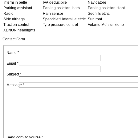
Interni in pelle
IVA deducibile
Navigatore
Parking assistant
Parking assistant back
Parking assistant front
Radio
Rain sensor
Sedili Elettrici
Side airbags
Specchietti laterali elettrici
Sun roof
Traction control
Tyre pressure control
Volante Multifunzione
XENON headlights
Contact Form
Name
*
Email
*
Subject
*
Message
*
Send copy to yourself