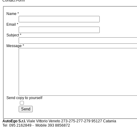
Contact Form
Name
*
Email
*
Subject
*
Message
*
Send copy to yourself
Send
AutoEgo S.r.l.
Viale Vittorio Veneto 273-275-277-279
95127 Catania
Tel
095 2162849 -
Mobile 393 885687