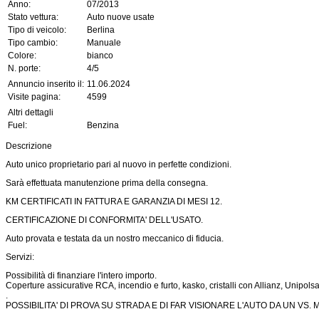
Anno:
07/2013
Stato vettura:
Auto nuove usate
Tipo di veicolo:
Berlina
Tipo cambio:
Manuale
Colore:
bianco
N. porte:
4/5
Annuncio inserito il:
11.06.2024
Visite pagina:
4599
Altri dettagli
Fuel:
Benzina
Descrizione
Auto unico proprietario pari al nuovo in perfette condizioni.
Sarà effettuata manutenzione prima della consegna.
KM CERTIFICATI IN FATTURA E GARANZIA DI MESI 12.
CERTIFICAZIONE DI CONFORMITA' DELL'USATO.
Auto provata e testata da un nostro meccanico di fiducia.
Servizi:
Possibilità di finanziare l'intero importo.
Coperture assicurative RCA, incendio e furto, kasko, cristalli con Allianz, Unipolsa
.
POSSIBILITA' DI PROVA SU STRADA E DI FAR VISIONARE L'AUTO DA UN VS. 