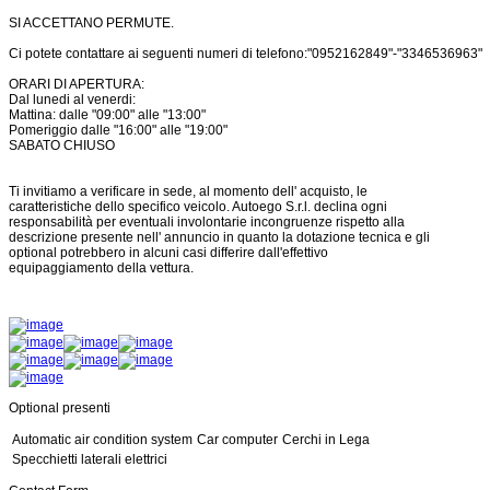
SI ACCETTANO PERMUTE.
Ci potete contattare ai seguenti numeri di telefono:"0952162849"-"3346536963"
ORARI DI APERTURA:
Dal lunedi al venerdi:
Mattina: dalle "09:00" alle "13:00"
Pomeriggio dalle "16:00" alle "19:00"
SABATO CHIUSO
Ti invitiamo a verificare in sede, al momento dell' acquisto, le
caratteristiche dello specifico veicolo. Autoego S.r.l. declina ogni
responsabilità per eventuali involontarie incongruenze rispetto alla
descrizione presente nell' annuncio in quanto la dotazione tecnica e gli
optional potrebbero in alcuni casi differire dall'effettivo
equipaggiamento della vettura.
Optional presenti
Automatic air condition system
Car computer
Cerchi in Lega
Specchietti laterali elettrici