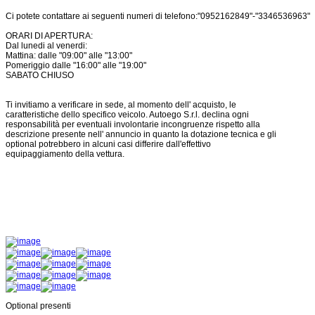
Ci potete contattare ai seguenti numeri di telefono:"0952162849"-"3346536963"
ORARI DI APERTURA:
Dal lunedi al venerdi:
Mattina: dalle "09:00" alle "13:00"
Pomeriggio dalle "16:00" alle "19:00"
SABATO CHIUSO
Ti invitiamo a verificare in sede, al momento dell' acquisto, le
caratteristiche dello specifico veicolo. Autoego S.r.l. declina ogni
responsabilità per eventuali involontarie incongruenze rispetto alla
descrizione presente nell' annuncio in quanto la dotazione tecnica e gli
optional potrebbero in alcuni casi differire dall'effettivo
equipaggiamento della vettura.
Optional presenti