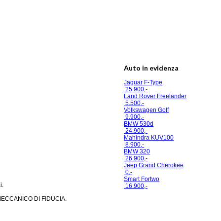
Auto in evidenza
Jaguar F-Type
25.900,-
Land Rover Freelander
5.500,-
Volkswagen Golf
9.900,-
BMW 530d
24.900,-
Mahindra KUV100
8.900,-
BMW 320
26.900,-
Jeep Grand Cherokee
0,-
Smart Fortwo
i.
16.900,-
MECCANICO DI FIDUCIA.