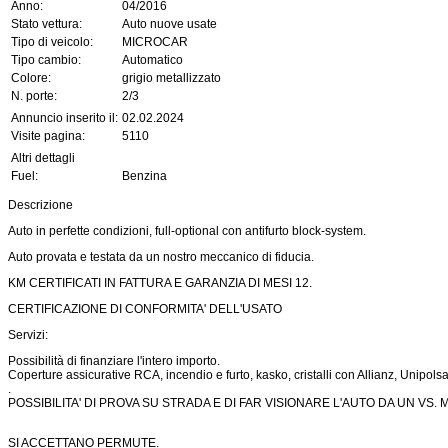
Anno:
04/2016
Stato vettura:
Auto nuove usate
Tipo di veicolo:
MICROCAR
Tipo cambio:
Automatico
Colore:
grigio metallizzato
N. porte:
2/3
Annuncio inserito il:
02.02.2024
Visite pagina:
5110
Altri dettagli
Fuel:
Benzina
Descrizione
Auto in perfette condizioni, full-optional con antifurto block-system.
Auto provata e testata da un nostro meccanico di fiducia.
KM CERTIFICATI IN FATTURA E GARANZIA DI MESI 12.
CERTIFICAZIONE DI CONFORMITA' DELL'USATO
Servizi:
Possibilità di finanziare l'intero importo.
Coperture assicurative RCA, incendio e furto, kasko, cristalli con Allianz, Unipolsa
.
POSSIBILITA' DI PROVA SU STRADA E DI FAR VISIONARE L'AUTO DA UN VS. 
SI ACCETTANO PERMUTE.