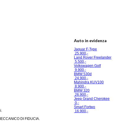
Auto in evidenza
Jaguar F-Type
25.900,-
Land Rover Freelander
5.500,-
Volkswagen Golf
9.900,-
BMW 530d
24.900,-
Mahindra KUV100
8.900,-
BMW 320
26.900,-
Jeep Grand Cherokee
0,-
Smart Fortwo
i.
16.900,-
MECCANICO DI FIDUCIA.