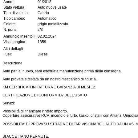
Anno:
01/2018
Stato vettura:
Auto nuove usate
Tipo di veicolo:
Cabrio
Tipo cambio:
Automatico
Colore:
grigio metallizzato
N. porte:
2/3
Annuncio inserito il:
02.02.2024
Visite pagina:
1859
Altri dettagli
Fuel:
Diesel
Descrizione
Auto pari al nuovo, sarà effettuata manutenzione prima della consegna.
Auto provata e testata da un nostro meccanico di fiducia.
KM CERTIFICATI IN FATTURA E GARANZIA DI MESI 12.
CERTIFICAZIONE DI CONFORMITA' DELL'USATO
Servizi:
Possibilità di finanziare l'intero importo.
Coperture assicurative RCA, incendio e furto, kasko, cristalli con Allianz, Unipolsa
.
POSSIBILITA' DI PROVA SU STRADA E DI FAR VISIONARE L'AUTO DA UN VS. 
SI ACCETTANO PERMUTE.