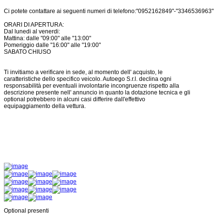
Ci potete contattare ai seguenti numeri di telefono:"0952162849"-"3346536963"
ORARI DI APERTURA:
Dal lunedi al venerdi:
Mattina: dalle "09:00" alle "13:00"
Pomeriggio dalle "16:00" alle "19:00"
SABATO CHIUSO
Ti invitiamo a verificare in sede, al momento dell' acquisto, le
caratteristiche dello specifico veicolo. Autoego S.r.l. declina ogni
responsabilità per eventuali involontarie incongruenze rispetto alla
descrizione presente nell' annuncio in quanto la dotazione tecnica e gli
optional potrebbero in alcuni casi differire dall'effettivo
equipaggiamento della vettura.
Optional presenti