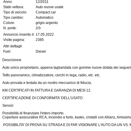
Anno:
12/2011
Stato vettura:
Auto nuove usate
Tipo di veicolo:
Compact car
Tipo cambio:
Automatico
Colore:
grigio argento
N. porte:
2/3
Annuncio inserito il:
17.05.2022
Visite pagina:
2385
Altri dettagli
Fuel:
Diesel
Descrizione
Auto unico proprietario, appena tagliandata con gomme nuove dotata dei seguent
Tetto panoramico, climatizzatore, cerchi in lega, radio, etc. etc.
Auto provata e testata da un nostro meccanico di fiducia.
KM CERTIFICATI IN FATTURA E GARANZIA DI MESI 12.
CERTIFICAZIONE DI CONFORMITA' DELL'USATO
Servizi:
Possibilità di finanziare l'intero importo.
Coperture assicurative RCA, incendio e furto, kasko, cristalli con Allianz, Amissim
.
POSSIBILITA' DI PROVA SU STRADA E DI FAR VISIONARE L'AUTO DA UN VS.