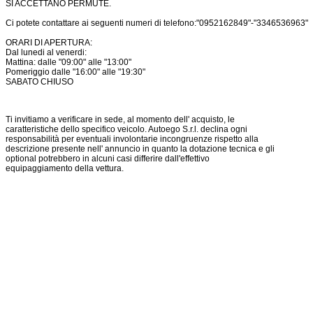
SI ACCETTANO PERMUTE.
Ci potete contattare ai seguenti numeri di telefono:"0952162849"-"3346536963"
ORARI DI APERTURA:
Dal lunedi al venerdi:
Mattina: dalle "09:00" alle "13:00"
Pomeriggio dalle "16:00" alle "19:30"
SABATO CHIUSO
Ti invitiamo a verificare in sede, al momento dell' acquisto, le
caratteristiche dello specifico veicolo. Autoego S.r.l. declina ogni
responsabilità per eventuali involontarie incongruenze rispetto alla
descrizione presente nell' annuncio in quanto la dotazione tecnica e gli
optional potrebbero in alcuni casi differire dall'effettivo
equipaggiamento della vettura.