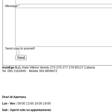
Message
*
Send copy to yourself
Send
AutoEgo S.r.l.
Viale Vittorio Veneto 273-275-277-279
95127 Catania
Tel
095 2162849 -
Mobile 393 885687
Orari di Apertura
Lun - Ven :
09:00 13:00 16:00 19:00
Sab : Aperti solo su appuntamento