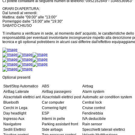
Ci potete contattare ai seguenti numeri di telefono:"0952162849"-"3346536963"
ORARI DI APERTURA:
Dal lunedi al venerdi:
Mattina: dalle "09:00" alle "13:00"
Pomeriggio dalle "16:00" alle "19:30"
SABATO CHIUSO
Ti invitiamo a verificare in sede, al momento dell' acquisto, le caratteristiche dello
responsabilità per eventuali involontarie incongruenze rispetto alla descrizione 
tecnica e gli optional potrebbero in alcuni casi differire dall'effettivo equipaggiame
Optional presenti
Start/Stop Automatico
ABS
Airbag
AirBag Laterale
AirBag passegero
Alarm system
Alzacristalli elettrici ant
Alzacristalli elettrici post
Automatic air condition system
Bluetooth
Car computer
Central lock
Cerchi in Lega
Cornering light
Cruise control
Day headlight
ESP
Fendinebbia
Ingresso Aux
Interni in pelle
IVA deducibile
Navigatore
Parking assistant front
Rain sensor
Sedili Elettrici
Side airbags
Specchietti laterali elettrici