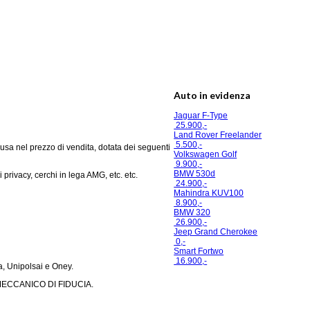
Auto in evidenza
Jaguar F-Type
25.900,-
Land Rover Freelander
5.500,-
usa nel prezzo di vendita, dotata dei seguenti
Volkswagen Golf
9.900,-
BMW 530d
i privacy, cerchi in lega AMG, etc. etc.
24.900,-
Mahindra KUV100
8.900,-
BMW 320
26.900,-
Jeep Grand Cherokee
0,-
Smart Fortwo
16.900,-
a, Unipolsai e Oney.
MECCANICO DI FIDUCIA.