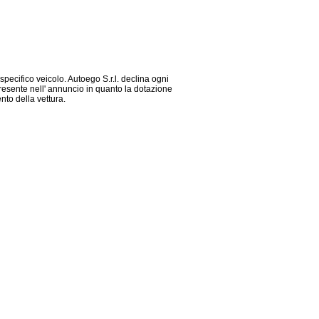
 specifico veicolo. Autoego S.r.l. declina ogni
presente nell' annuncio in quanto la dotazione
nto della vettura.