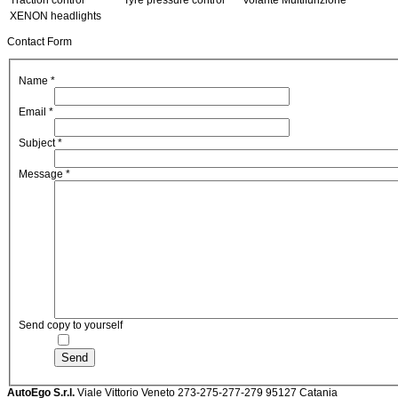
Traction control
Tyre pressure control
Volante Multifunzione
XENON headlights
Contact Form
Name
*
Email
*
Subject
*
Message
*
Send copy to yourself
Send
AutoEgo S.r.l.
Viale Vittorio Veneto 273-275-277-279
95127 Catania