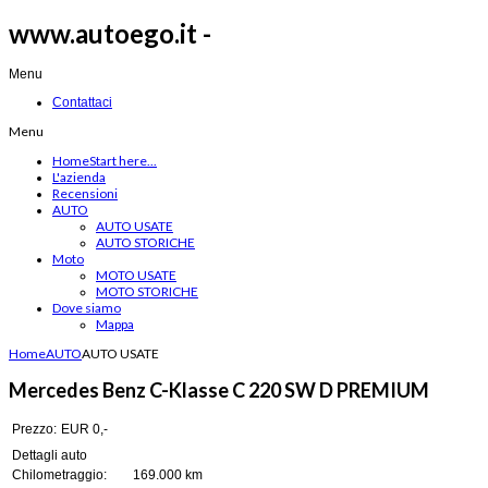
www.autoego.it -
Menu
Contattaci
Menu
Home
Start here...
L'azienda
Recensioni
AUTO
AUTO USATE
AUTO STORICHE
Moto
MOTO USATE
MOTO STORICHE
Dove siamo
Mappa
Home
AUTO
AUTO USATE
Mercedes Benz C-Klasse C 220 SW D PREMIUM
Prezzo:
EUR 0,-
Dettagli auto
Chilometraggio:
169.000 km