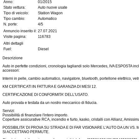
Anno:
01/2015
Stato vettura:
Auto nuove usate
Tipo di veicolo:
Station Wagon
Tipo cambio:
Automatico
N. porte:
4/5
Annuncio inserito il:
27.07.2021
Visite pagina:
116783
Altri dettagli
Fuel:
Diesel
Descrizione
Auto in perfette condizioni, cronologia tagliandi solo Mercedes, IVA ESPOSTA incl
accessori:
Interni in pelle, cambio automatico, navigatore, bluetooth, portellone elettrico, vetr
KM CERTIFICATI IN FATTURA E GARANZIA DI MESI 12.
CERTIFICAZIONE DI CONFORMITA' DELL'USATO.
Auto provata e testata da un nostro meccanico di fiducia.
Servizi:
Possibilità di finanziare l'intero importo.
Coperture assicurative RCA, incendio e furto, kasko, cristalli con Allianz, Amissim
POSSIBILITA' DI PROVA SU STRADA E DI FAR VISIONARE L'AUTO DA UN VS. 
SI ACCETTANO PERMUTE.