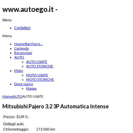
www.autoego.it -
Menu
Contattaci
Menu
Home
Start here...
L'azienda
Recensioni
AUTO
AUTO USATE
AUTO STORICHE
Moto
MOTO USATE
MOTO STORICHE
Dove siamo
Mappa
Home
AUTO
AUTO USATE
Mitsubishi Pajero 3.2 3P Automatica Intense
Prezzo:
EUR 0,-
Dettagli auto
Chilometraggio:
173.000 km