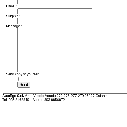
Email
*
Subject
*
Message
*
Send copy to yourself
Send
AutoEgo S.r.l.
Viale Vittorio Veneto 273-275-277-279
95127 Catania
Tel
095 2162849 -
Mobile 393 885687