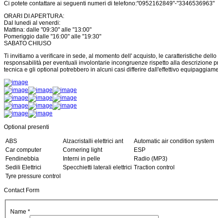
Ci potete contattare ai seguenti numeri di telefono:"0952162849"-"3346536963"
ORARI DI APERTURA:
Dal lunedi al venerdi:
Mattina: dalle "09:30" alle "13:00"
Pomeriggio dalle "16:00" alle "19:30"
SABATO CHIUSO
Ti invitiamo a verificare in sede, al momento dell' acquisto, le caratteristiche dello
responsabilità per eventuali involontarie incongruenze rispetto alla descrizione 
tecnica e gli optional potrebbero in alcuni casi differire dall'effettivo equipaggiame
Optional presenti
ABS
Alzacristalli elettrici ant
Automatic air condition system
Car computer
Cornering light
ESP
Fendinebbia
Interni in pelle
Radio (MP3)
Sedili Elettrici
Specchietti laterali elettrici
Traction control
Tyre pressure control
Contact Form
Name
*