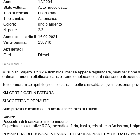
Anno:
12/2004
Stato vettura:
Auto nuove usate
Tipo di veicolo:
Fuoristrada
Tipo cambio:
Automatico
Colore:
grigio argento
N. porte:
2/3
Annuncio inserito il:
16.02.2021
Visite pagina:
138746
Altri dettagli
Fuel:
Diesel
Descrizione
Mitsubishi Pajero 3.2 3P Automatica Intense appena tagliandata, manutenzione str
ordinaria appena effettuata, gancio traino omologato, dotata dei seguenti equipa
Tetto panoramico apribile, sedili elettrici in pelle e riscaldabili, vetri posteriori priv
KM CERTIFICATI IN FATTURA
SI ACCETTANO PERMUTE.
Auto provata e testata da un nostro meccanico di fiducia.
Servizi:
Possibilità di finanziare l'intero importo.
Coperture assicurative RCA, incendio e furto, kasko, cristalli con Amissima, Uni
POSSIBILITA' DI PROVA SU STRADA E DI FAR VISIONARE L'AUTO DA UN VS. 