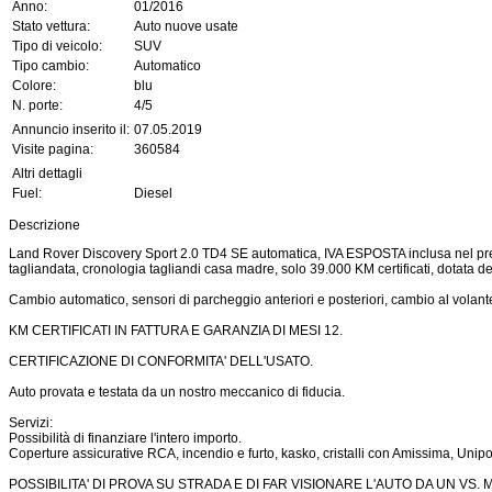
Anno:
01/2016
Stato vettura:
Auto nuove usate
Tipo di veicolo:
SUV
Tipo cambio:
Automatico
Colore:
blu
N. porte:
4/5
Annuncio inserito il:
07.05.2019
Visite pagina:
360584
Altri dettagli
Fuel:
Diesel
Descrizione
Land Rover Discovery Sport 2.0 TD4 SE automatica, IVA ESPOSTA inclusa nel prez
tagliandata, cronologia tagliandi casa madre, solo 39.000 KM certificati, dotata d
Cambio automatico, sensori di parcheggio anteriori e posteriori, cambio al volante
KM CERTIFICATI IN FATTURA E GARANZIA DI MESI 12.
CERTIFICAZIONE DI CONFORMITA' DELL'USATO.
Auto provata e testata da un nostro meccanico di fiducia.
Servizi:
Possibilità di finanziare l'intero importo.
Coperture assicurative RCA, incendio e furto, kasko, cristalli con Amissima, Uni
POSSIBILITA' DI PROVA SU STRADA E DI FAR VISIONARE L'AUTO DA UN VS.