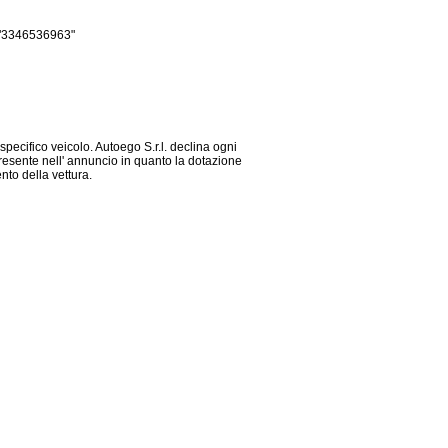
"-"3346536963"
 specifico veicolo. Autoego S.r.l. declina ogni
presente nell' annuncio in quanto la dotazione
nto della vettura.