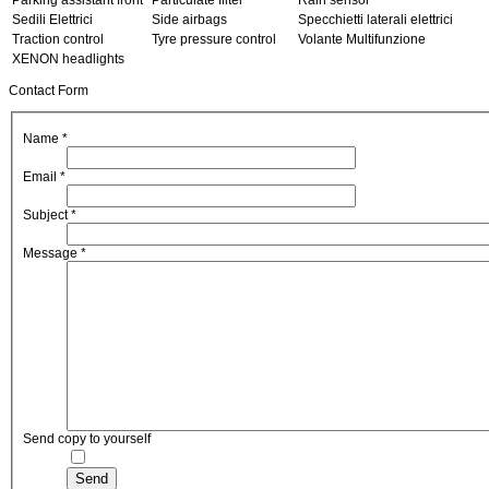
Parking assistant front
Particulate filter
Rain sensor
Sedili Elettrici
Side airbags
Specchietti laterali elettrici
Traction control
Tyre pressure control
Volante Multifunzione
XENON headlights
Contact Form
Name
*
Email
*
Subject
*
Message
*
Send copy to yourself
Send