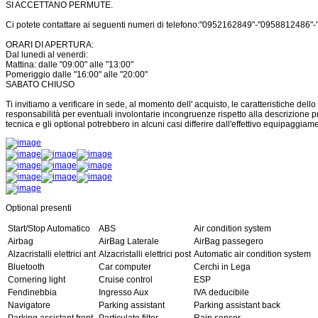
SI ACCETTANO PERMUTE.
Ci potete contattare ai seguenti numeri di telefono:"0952162849"-"0958812486
ORARI DI APERTURA:
Dal lunedi al venerdi:
Mattina: dalle "09:00" alle "13:00"
Pomeriggio dalle "16:00" alle "20:00"
SABATO CHIUSO
Ti invitiamo a verificare in sede, al momento dell' acquisto, le caratteristiche dello
responsabilità per eventuali involontarie incongruenze rispetto alla descrizione 
tecnica e gli optional potrebbero in alcuni casi differire dall'effettivo equipaggiame
Optional presenti
Start/Stop Automatico
ABS
Air condition system
Airbag
AirBag Laterale
AirBag passegero
Alzacristalli elettrici ant
Alzacristalli elettrici post
Automatic air condition system
Bluetooth
Car computer
Cerchi in Lega
Cornering light
Cruise control
ESP
Fendinebbia
Ingresso Aux
IVA deducibile
Navigatore
Parking assistant
Parking assistant back