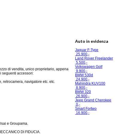
Auto in evidenza
Jaguar F-Type
25.900,-
Land Rover Freelander
5.500,-
Volkswagen Golf
zo di vendita, unico proprietario, appena
9.900,-
ei seguenti accessori:
BMW 530d
24.900,-
, retrocamera, navigatore etc. etc.
Mahindra KUV100
8.900,-
BMW 320
26.900,-
Jeep Grand Cherokee
0,-
Smart Fortwo
16.900,-
polsai e Groupama.
 MECCANICO DI FIDUCIA.