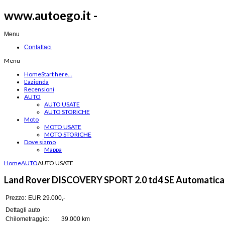
www.autoego.it -
Menu
Contattaci
Menu
Home
Start here...
L'azienda
Recensioni
AUTO
AUTO USATE
AUTO STORICHE
Moto
MOTO USATE
MOTO STORICHE
Dove siamo
Mappa
Home
AUTO
AUTO USATE
Land Rover DISCOVERY SPORT 2.0 td4 SE Automatica
Prezzo:
EUR 29.000,-
Dettagli auto
Chilometraggio:
39.000 km