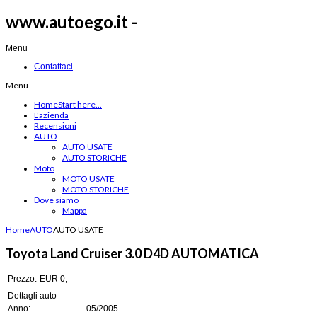
www.autoego.it -
Menu
Contattaci
Menu
Home
Start here...
L'azienda
Recensioni
AUTO
AUTO USATE
AUTO STORICHE
Moto
MOTO USATE
MOTO STORICHE
Dove siamo
Mappa
Home
AUTO
AUTO USATE
Toyota Land Cruiser 3.0 D4D AUTOMATICA
Prezzo:
EUR 0,-
Dettagli auto
Anno:
05/2005