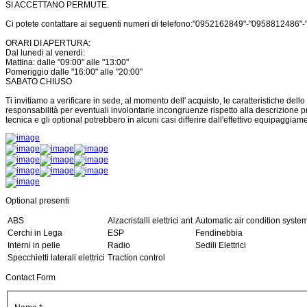
SI ACCETTANO PERMUTE.
Ci potete contattare ai seguenti numeri di telefono:"0952162849"-"0958812486
ORARI DI APERTURA:
Dal lunedi al venerdi:
Mattina: dalle "09:00" alle "13:00"
Pomeriggio dalle "16:00" alle "20:00"
SABATO CHIUSO
Ti invitiamo a verificare in sede, al momento dell' acquisto, le caratteristiche dello
responsabilità per eventuali involontarie incongruenze rispetto alla descrizione 
tecnica e gli optional potrebbero in alcuni casi differire dall'effettivo equipaggiam
Optional presenti
ABS
Alzacristalli elettrici ant
Automatic air condition syste
Cerchi in Lega
ESP
Fendinebbia
Interni in pelle
Radio
Sedili Elettrici
Specchietti laterali elettrici
Traction control
Contact Form