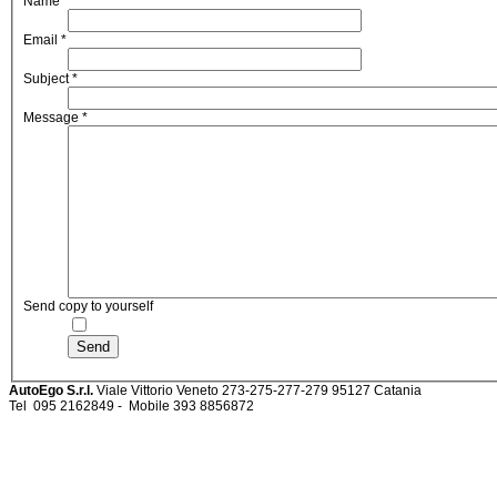
Name
*
Email
*
Subject
*
Message
*
Send copy to yourself
Send
AutoEgo S.r.l.
Viale Vittorio Veneto 273-275-277-279
95127 Catania
Tel
095 2162849 -
Mobile 393 885687