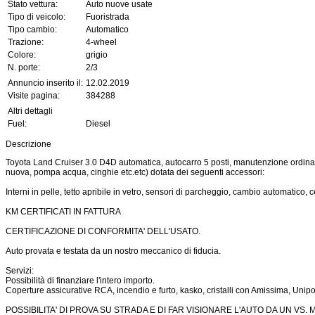
Stato vettura:
Auto nuove usate
Tipo di veicolo:
Fuoristrada
Tipo cambio:
Automatico
Trazione:
4-wheel
Colore:
grigio
N. porte:
2/3
Annuncio inserito il:
12.02.2019
Visite pagina:
384288
Altri dettagli
Fuel:
Diesel
Descrizione
Toyota Land Cruiser 3.0 D4D automatica, autocarro 5 posti, manutenzione ordinari
nuova, pompa acqua, cinghie etc.etc) dotata dei seguenti accessori:
Interni in pelle, tetto apribile in vetro, sensori di parcheggio, cambio automatico, c
KM CERTIFICATI IN FATTURA
CERTIFICAZIONE DI CONFORMITA' DELL'USATO.
Auto provata e testata da un nostro meccanico di fiducia.
Servizi:
Possibilità di finanziare l'intero importo.
Coperture assicurative RCA, incendio e furto, kasko, cristalli con Amissima, Uni
POSSIBILITA' DI PROVA SU STRADA E DI FAR VISIONARE L'AUTO DA UN VS.