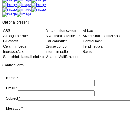
Optional presenti
ABS
Air condition system
Airbag
AirBag Laterale
Alzacristalli elettrici ant
Alzacristalli elettrici post
Bluetooth
Car computer
Central lock
Cerchi in Lega
Cruise control
Fendinebbia
Ingresso Aux
Interni in pelle
Radio
Specchietti laterali elettrici
Volante Multifunzione
Contact Form
Name
*
Email
*
Subject
*
Message
*