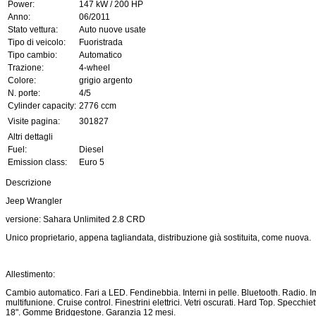
Power:
147 kW / 200 HP
Anno:
06/2011
Stato vettura:
Auto nuove usate
Tipo di veicolo:
Fuoristrada
Tipo cambio:
Automatico
Trazione:
4-wheel
Colore:
grigio argento
N. porte:
4/5
Cylinder capacity:
2776 ccm
Visite pagina:
301827
Altri dettagli
Fuel:
Diesel
Emission class:
Euro 5
Descrizione
Jeep Wrangler
versione: Sahara Unlimited 2.8 CRD
Unico proprietario, appena tagliandata, distribuzione già sostituita, come nuova.
Allestimento:
Cambio automatico. Fari a LED. Fendinebbia. Interni in pelle. Bluetooth. Radio. I
multifunione. Cruise control. Finestrini elettrici. Vetri oscurati. Hard Top. Specchie
18". Gomme Bridgestone. Garanzia 12 mesi.