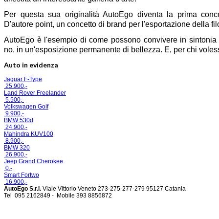
Per questa sua originalità AutoEgo diventa la prima conc
D'autore point, un concetto di brand per l'esportazione della fil
AutoEgo è l'esempio di come possono convivere in sintonia 
no, in un'esposizione permanente di bellezza. E, per chi volesse
Auto in evidenza
Jaguar F-Type
25.900,-
Land Rover Freelander
5.500,-
Volkswagen Golf
9.900,-
BMW 530d
24.900,-
Mahindra KUV100
8.900,-
BMW 320
26.900,-
Jeep Grand Cherokee
0,-
Smart Fortwo
16.900,-
AutoEgo S.r.l.
Viale Vittorio Veneto 273-275-277-279
95127 Catania
Tel
095 2162849 -
Mobile 393 885687