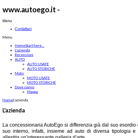
www.autoego.it -
Menu
Contattaci
Menu
Home
Start here...
L'azienda
Recensioni
AUTO
AUTO USATE
AUTO STORICHE
Moto
MOTO USATE
MOTO STORICHE
Dove siamo
Mappa
Home
L'azienda
L'azienda
La concessionaria AutoEgo si differenzia già dal suo esordio d
suo interno, infatti, insieme ad auto di diversa tipologia e 
allestita un'interessante galleria d'arte.